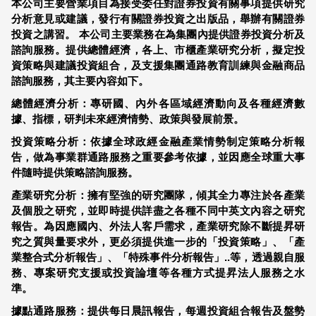
本公司主要營業項目為接受委任對證券投資有關事項提供研究
分析意見或建議，發行有關證券投資之出版品，舉辦有關證券
投資之講習。 本公司主要業務在為集團內提供證券投資分析及
諮詢服務。提供總體經濟，各上、市櫃產業研究分析，擬定投
資策略與建議投資組合，及支援集團通路教育訓練與金融商品
諮詢服務，其主要內容如下。
總體經濟分析：專研國、內外各區域經濟動向及各種經濟數
據、指標，研判未來經濟情勢、政策與發展前景。
投資策略分析：依據全球政經金融產業情勢制定策略分析報
告，做為事業群通路服務之重要參考依據，並因應全球重大事
件隨時提供策略諮詢服務。
產業研究分析：擁有堅強的研究團隊，傾其全力專注於各產業
及個股之研究，並即時提供詳盡之各種不同中英文內容之研究
報告。為因應國內、外法人客戶需求，產業研究除不斷提昇研
究之質與量要求外，更必須提供進一步的「投資策略」、「產
業整合式分析報告」、「特殊事件分析報告」..等，透過親自服
務、專案研究支援或投資論壇等各種方式提昇法人服務之水
準。
據點通路服務：提供每日晨訊報告，每週投資組合報告及盤勢